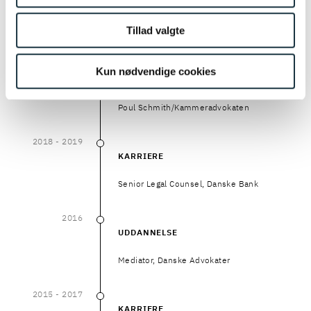
UDDANNELSE
Tillad valgte
Cand.jur., Københavns Universitet
2019
- NU
Kun nødvendige cookies
2019
–
NU
KARRIERE
Poul Schmith/Kammeradvokaten
2018
- 2019
2018
–
2019
KARRIERE
Senior Legal Counsel, Danske Bank
2016
2016
UDDANNELSE
Mediator, Danske Advokater
2015
- 2017
2015
–
2017
KARRIERE