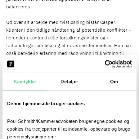
balanceres.
Ud over sit arbejde med tvistløsning bistår Casper
klienter i den tidlige håndtering af potentielle konflikter –
herunder i kontraktuelle fortolkningstvister og i
forhandlinger om løsning af uoverensstemmelser. Han har
også betydelig erfaring med rådgivning i tilknytning til
store offentlige bygge- og udviklingsprojekter, hvor der
stilles høje krav til både strategisk rådgivning og juridisk
dokumentation.
Samtykke
Detaljer
Om
Casper er kendt som en skarp og fokuseret rådgiver med
et højt fagligt niveau og stærke processuelle
Denne hjemmeside bruger cookies
kompetencer. Han har møderet for Højesteret og har på
kort tid opbygget et ry som en betroet og
Poul Schmith/Kammeradvokaten bruger egne cookies og
løsningsorienteret sparringspartner i komplekse
cookies fra tredjeparter til at indsamle, opbevare og bruge
konfliktsituationer.
personoplysninger om: