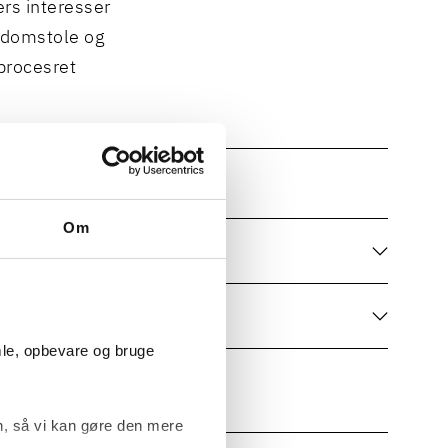
rs interesser
e domstole og
procesret
Om
TSSTØTTE
SVAR OG SIKKERHED
mle, opbevare og bruge
, så vi kan gøre den mere