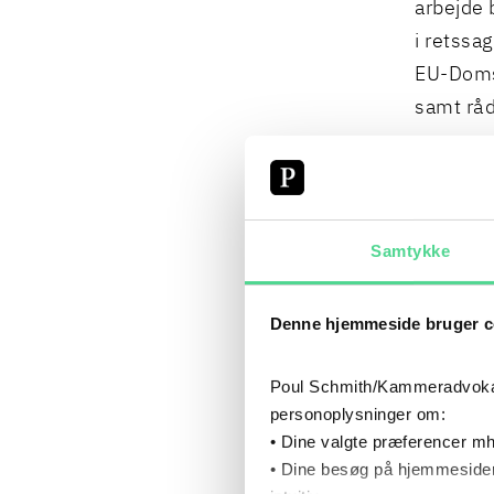
arbejde 
i retssa
EU-Domst
samt råd
SPE
Samtykke
EU-MAR
Denne hjemmeside bruger c
EU-RET 
Poul Schmith/Kammeradvokaten
personoplysninger om:
OFFENT
• Dine valgte præferencer mh
• Dine besøg på hjemmesiden