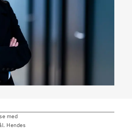
else med
mål. Hendes