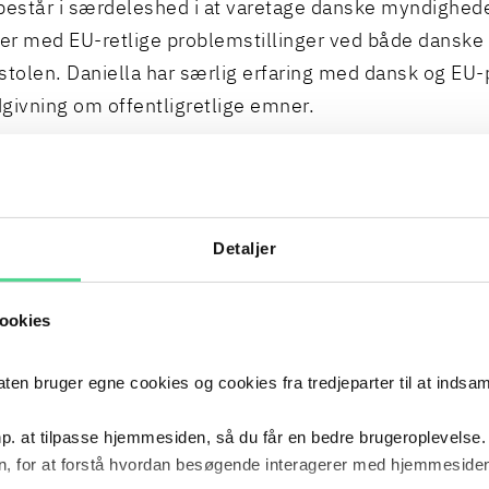
består i særdeleshed i at varetage danske myndighede
ger med EU-retlige problemstillinger ved både dansk
olen. Daniella har særlig erfaring med dansk og EU-
givning om offentligretlige emner.
CIALER
Detaljer
KEDSREGULERING
STA
ookies
OG INTERNATIONAL RET
FOR
 bruger egne cookies og cookies fra tredjeparter til at indsa
LIG FORVALTNING
p. at tilpasse hjemmesiden, så du får en bedre brugeroplevelse.
, for at forstå hvordan besøgende interagerer med hjemmesiden