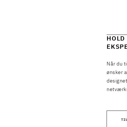
HOLD 
EKSPE
Når du t
ønsker a
designet
netværks
TI