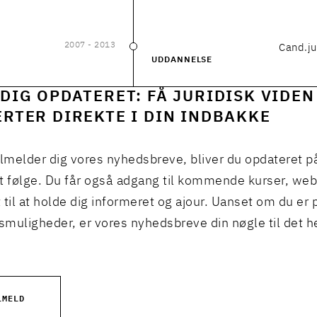
2007
- 2013
Cand.ju
2007
–
2013
UDDANNELSE
DIG OPDATERET: FÅ JURIDISK VIDEN
RTER DIREKTE I DIN INDBAKKE
ilmelder dig vores nyhedsbreve, bliver du opdateret p
t følge. Du får også adgang til kommende kurser, we
 til at holde dig informeret og ajour. Uanset om du er p
muligheder, er vores nyhedsbreve din nøgle til det h
LMELD