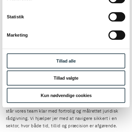
institutioner. Det giver os en unik forståelse for
Læs mere om vores behandling af personoplysninger
forsvarssektorens værdikæde og for de særlige krav, der
her.
Statistik
gælder i samarbejdet mellem det offentlige og det
private.
Marketing
TILMELD DIG GRUPPEN FORUM FOR KONTRAKTER
OG UDBUD
Tillad alle
KONTAKT VORES FORSVARS- OG
Tillad valgte
SIKKERHEDSTEAM
Kun nødvendige cookies
Uanset om der er tale om større materielanskaffelser, nye
samarbejdsformer eller investeringer i forsvarsindustrien,
står vores team klar med fortrolig og målrettet juridisk
rådgivning. Vi hjælper jer med at navigere sikkert i en
sektor, hvor både tid, tillid og præcision er afgørende.