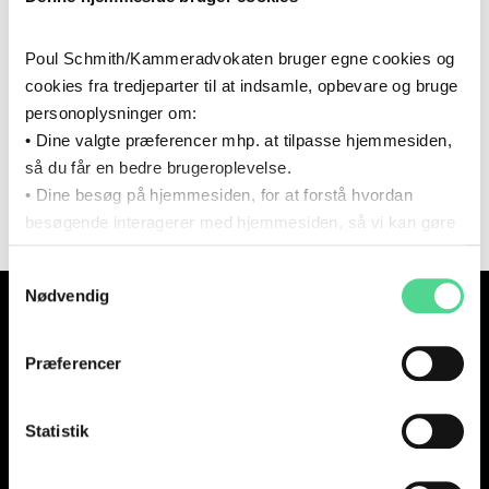
Poul Schmith/Kammeradvokaten bruger egne cookies og
cookies fra tredjeparter til at indsamle, opbevare og bruge
personoplysninger om:
• Dine valgte præferencer mhp. at tilpasse hjemmesiden,
så du får en bedre brugeroplevelse.
• Dine besøg på hjemmesiden, for at forstå hvordan
besøgende interagerer med hjemmesiden, så vi kan gøre
den mere intuitiv.
Samtykkevalg
Du kan til enhver tid tilbagekalde dit samtykke via det link,
KØBENHAVN
AARHUS
Nødvendig
som du finder i bunden af hjemmesiden.
KALVEBOD BRYGGE 32
EUROPAPLADS 8
1560 KØBENHAVN V
8000 AARHUS C
Læs mere om brugen af cookies i cookiepolitikken og i
cookiedeklarationen ved at klikke ’Om’.
Præferencer
Læs mere om vores behandling af personoplysninger
NUUK
her.
ISSORTARFIMMUT 7
Statistik
3900 NUUK