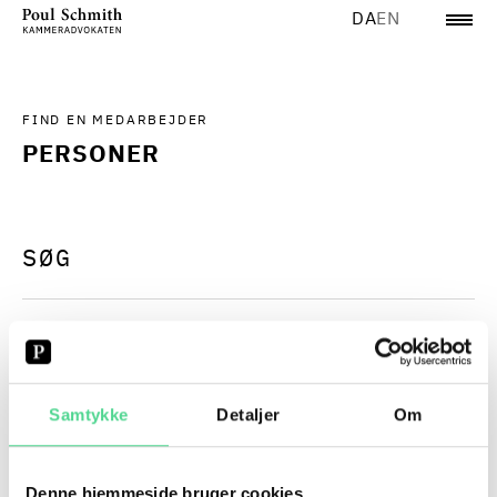
DA
EN
FIND EN MEDARBEJDER
PERSONER
A
B
C
D
E
F
G
H
I
J
K
L
M
N
O
Samtykke
Detaljer
Om
Denne hjemmeside bruger cookies