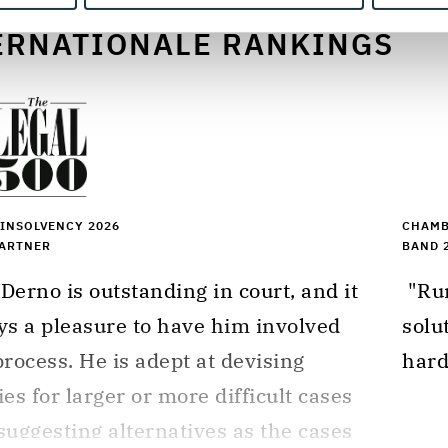
ERNATIONALE RANKINGS
 INSOLVENCY 2026
CHAMB
PARTNER
BAND 
 "Rune is market-oriented, good at finding 
ys a pleasure to have him involved 
solu
process. He is adept at devising 
hard
ies for larger or more difficult cases 
suggesting alternatives as the cases 