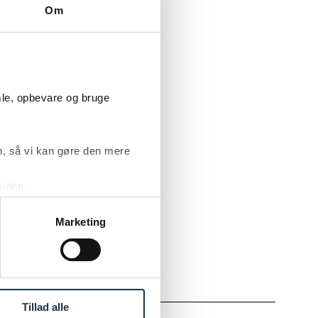
Om
ceret insolvensadvokat
mle, opbevare og bruge
ceret insolvensadvokat
, så vi kan gøre den mere
siden.
chmith/Kammeradvokaten
ke ’Om’.
Marketing
r., Københavns Universitet
Tillad alle