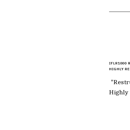
evolve.
IFLR1000 
HIGHLY R
 "Restructuring and insolvency 2025 – 
Highly