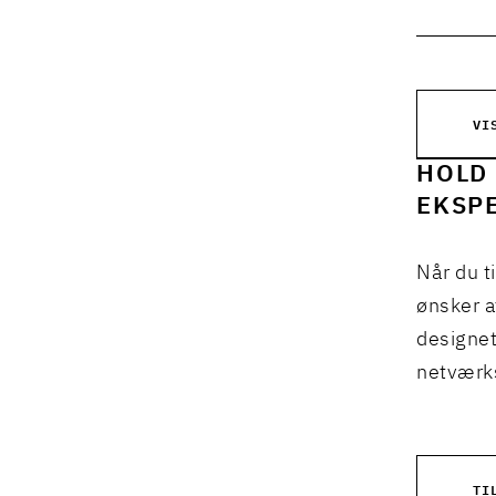
VI
HOLD 
EKSPE
Når du t
ønsker a
designet
netværks
TI