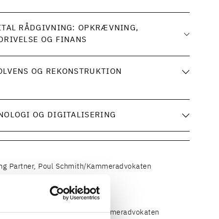
ITAL RÅDGIVNING: OPKRÆVNING,
DRIVELSE OG FINANS
OLVENS OG REKONSTRUKTION
NOLOGI OG DIGITALISERING
ng Partner, Poul Schmith/Kammeradvokaten
elsesmedlem, Poul Schmith/Kammeradvokaten