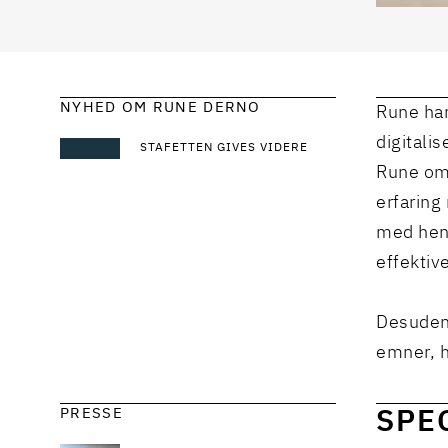
NYHED OM RUNE DERNO
Rune har
digitali
STAFETTEN GIVES VIDERE
Rune omf
erfaring
med henb
effektiv
Desuden 
emner, h
PRESSE
SPE