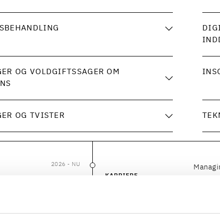
SBEHANDLING
DIG
IND
GER OG VOLDGIFTSSAGER OM
INS
ENS
ER OG TVISTER
TEK
2026
- NU
Managi
2026
–
NU
KARRIERE
2025
- 2026
Bestyr
2025
–
2026