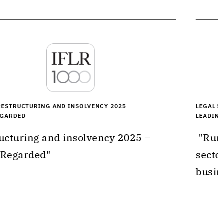
" 
RESTRUCTURING AND INSOLVENCY 2025
LEGAL 
EGARDED
LEADI
 "Rune Derno offers expertise in financial 
 Regarded" 
sect
busi