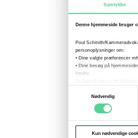
Samtykke
Denne hjemmeside bruger c
Poul Schmith/Kammeradvokaten
personoplysninger om:
• Dine valgte præferencer mh
• Dine besøg på hjemmesiden
intuitiv.
Du kan til enhver tid tilbage
Læs mere om brugen af cook
Samtykkevalg
Læs mere om vores behandl
Nødvendig
Kun nødvendige cook