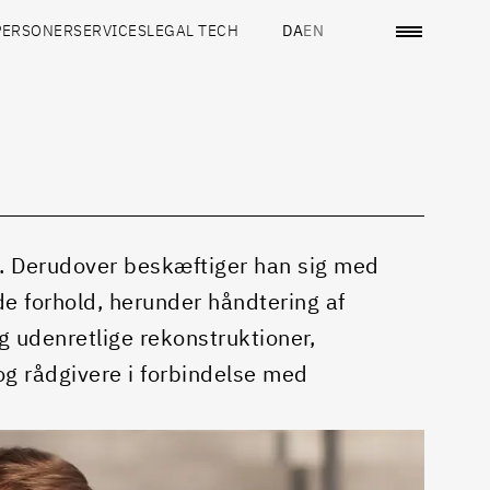
PERSONER
SERVICES
LEGAL TECH
DA
EN
t. Derudover beskæftiger han sig med
ede forhold, herunder håndtering af
 udenretlige rekonstruktioner,
og rådgivere i forbindelse med