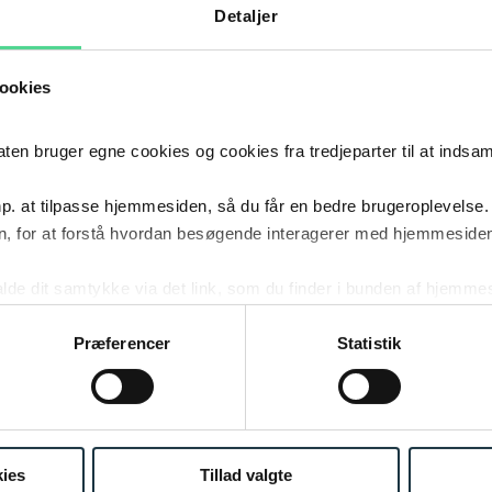
KARRIERE
Detaljer
ookies
2016
Certifi
2016
UDDANNELSE
 bruger egne cookies og cookies fra tredjeparter til at indsa
2013
- 2015
Certifi
p. at tilpasse hjemmesiden, så du får en bedre brugeroplevelse.
2013
–
2015
UDDANNELSE
, for at forstå hvordan besøgende interagerer med hjemmesiden
kalde dit samtykke via det link, som du finder i bunden af hjemme
2003
- NU
Poul S
2003
–
NU
ies i cookiepolitikken og i cookiedeklarationen ved at klik
KARRIERE
ing af personoplysninger her.
Præferencer
Statistik
2003
Cand.ju
2003
UDDANNELSE
ies
Tillad valgte