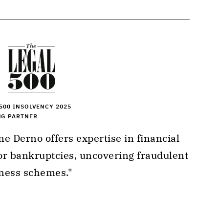
500 INSOLVENCY 2025
NG PARTNER
or bankruptcies, uncovering fraudulent 
ness schemes." 