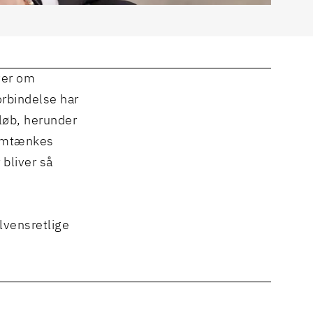
ver om
orbindelse har
løb, herunder
samtænkes
bliver så
lvensretlige