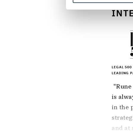
INT
LEGAL 500
LEADING 
 "Rune Derno is outstanding in court, and it 
is alwa
in the 
strateg
and at 