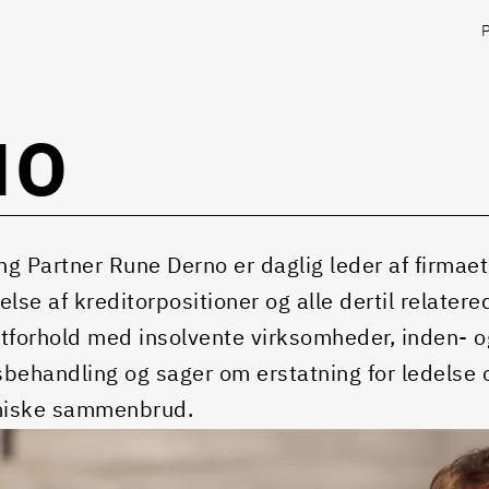
NO
g Partner Rune Derno er daglig leder af firmae
else af kreditorpositioner og alle dertil relater
tforhold med insolvente virksomheder, inden- og
behandling og sager om erstatning for ledelse 
iske sammenbrud.