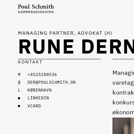
MANAGING PARTNER, ADVOKAT (H)
RUNE DER
KONTAKT
Managin
+4525100536
varetag
DER@POULSCHMITH.DK
KØBENHAVN
kontrak
LINKEDIN
konkurs
VCARD
økonom