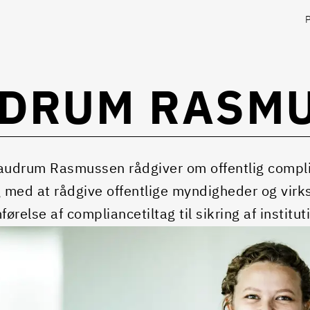
UDRUM RASM
audrum Rasmussen rådgiver om offentlig complia
g med at rådgive offentlige myndigheder og vir
ørelse af compliancetiltag til sikring af institu