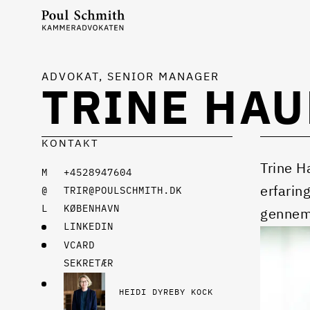
ADVOKAT, SENIOR MANAGER
TRINE HA
KONTAKT
Trine H
+4528947604
erfarin
TRIR@POULSCHMITH.DK
KØBENHAVN
gennemf
LINKEDIN
VCARD
SEKRETÆR
HEIDI DYREBY KOCK