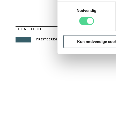
Læs mere om brugen af cook
Samtykkevalg
SELVST
Læs mere om vores behandl
Nødvendig
(SOV’ER
LEGAL TECH
FRISTBEREGNEREN
Kun nødvendige cook
CV