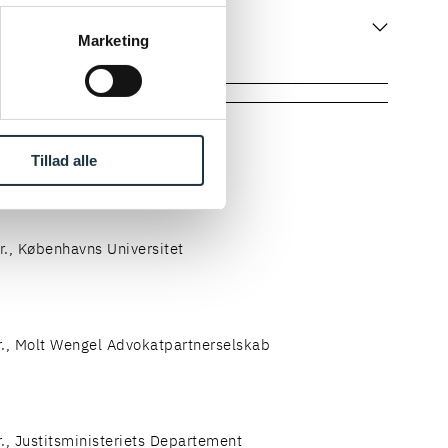
ke ’Om’.
TTER OG AFGIFTER
Marketing
chmith/Kammeradvokaten
Tillad alle
r., Københavns Universitet
r., Molt Wengel Advokatpartnerselskab
r., Justitsministeriets Departement