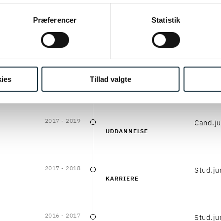
ies i cookiepolitikken og i cookiedeklarationen ved at klik
ÆNDIGE OFFENTLIGE VIRKSOMHEDER
SKA
ing af personoplysninger her.
Præferencer
Statistik
)
2019
- NU
Poul S
ies
Tillad valgte
2019
–
NU
KARRIERE
2017
- 2019
Cand.ju
2017
–
2019
UDDANNELSE
2017
- 2018
Stud.ju
2017
–
2018
KARRIERE
2016
- 2017
Stud.ju