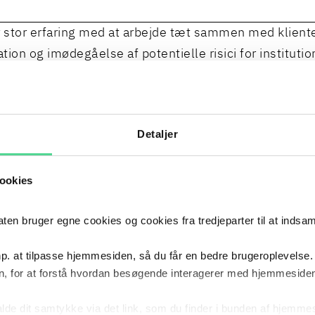
r stor erfaring med at arbejde tæt sammen med klient
ation og imødegåelse af potentielle risici for instituti
aver. Trine har fokus på at sikre en god complianceku
 ledere og medarbejdere i håndteringen af risici, så 
 naturlig del af institutionens almindelige drift.
Detaljer
retager herudover offentlige myndigheders interesser
ookies
ene.
 bruger egne cookies og cookies fra tredjeparter til at indsa
CIALER
p. at tilpasse hjemmesiden, så du får en bedre brugeroplevelse.
, for at forstå hvordan besøgende interagerer med hjemmesiden
TUNDERSØGELSE
OFF
kalde dit samtykke via det link, som du finder i bunden af hjemme