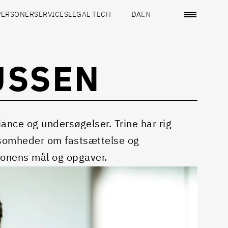
PERSONER
SERVICES
LEGAL TECH
DA
EN
USSEN
nce og undersøgelser. Trine har rig
ksomheder om fastsættelse og
tionens mål og opgaver.