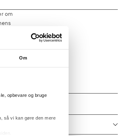
er om
onens
ltur og
compliance
Om
 ved
mle, opbevare og bruge
, så vi kan gøre den mere
ENTLIG FORVALTNING
siden.