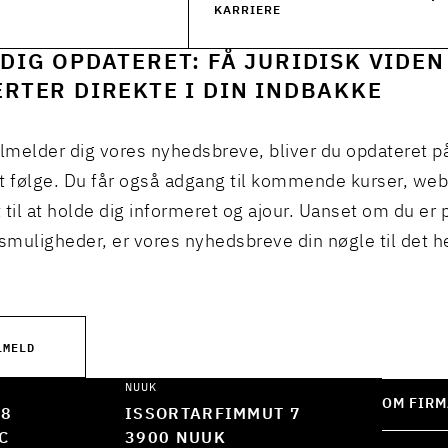
2016
–
2017
KARRIERE
DIG OPDATERET: FÅ JURIDISK VIDEN
RTER DIREKTE I DIN INDBAKKE
ilmelder dig vores nyhedsbreve, bliver du opdateret p
t følge. Du får også adgang til kommende kurser, we
 til at holde dig informeret og ajour. Uanset om du er p
muligheder, er vores nyhedsbreve din nøgle til det h
LMELD
NUUK
OM FIRM
 8
ISSORTARFIMMUT 7
C
3900 NUUK