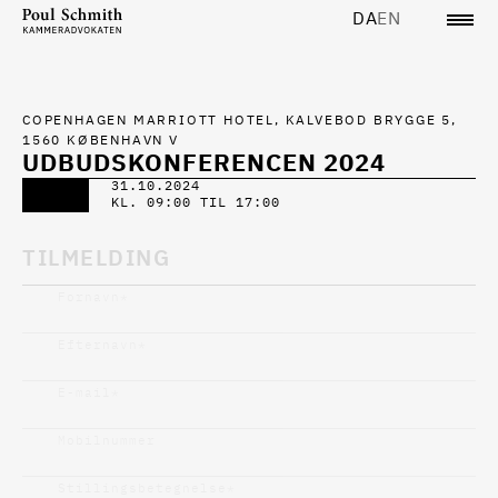
DA
EN
COPENHAGEN MARRIOTT HOTEL, KALVEBOD BRYGGE 5,
1560 KØBENHAVN V
UDBUDSKONFERENCEN 2024
31.10.2024
KL. 09:00 TIL 17:00
TILMELDING
Fornavn
*
Efternavn
*
E-mail
*
Mobilnummer
Stillingsbetegnelse
*