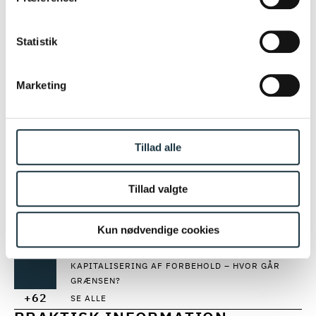
AI-implementering i udbudsproceduren
Læs mere om vores behandling af personoplysninger
Erfaringerne med FSR-reguleringen og
her.
Statistik
investeringsscreeningsloven
Funktionsudbud og valg af kontraktform
IT-udbud og udbud i byggeriet
Marketing
Du kan finde hele programmet fra Udbudskonferencen
2024 og læse mere om de spændende talere
her
og på
JUC's
hjemmeside
.
Tillad alle
NYHEDER OM KONTRAKTER OG UDBUD
Tillad valgte
FOR GRITH GÅR FORSKNING OG RÅDGIVNING
HÅND I HÅND
Kun nødvendige cookies
OPLYSNING OM MANGLENDE
KONDITIONSMÆSSIGHED BINDER TILBUDSGIVER
KAPITALISERING AF FORBEHOLD – HVOR GÅR
GRÆNSEN?
+62
SE ALLE