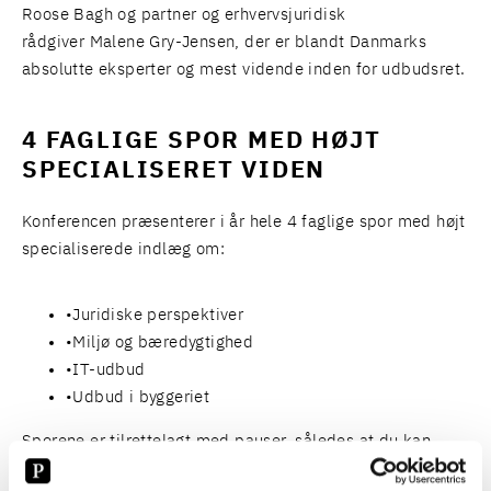
Roose Bagh
og partner og erhvervsjuridisk
rådgiver
Malene Gry-Jensen
, der er blandt Danmarks
absolutte eksperter og mest vidende inden for udbudsret.
4 FAGLIGE SPOR MED HØJT
SPECIALISERET VIDEN
Konferencen præsenterer i år hele 4 faglige spor med højt
specialiserede indlæg om:
Juridiske perspektiver
Miljø og bæredygtighed
IT-udbud
Udbud i byggeriet
Sporene er tilrettelagt med pauser, således at du kan
skifte spor undervejs, og tilrettelægge dit helt eget