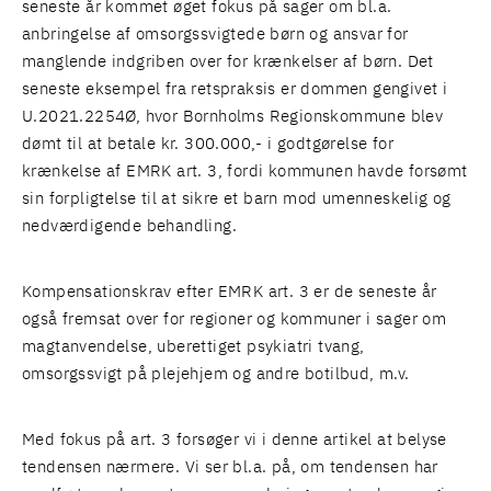
seneste år kommet øget fokus på sager om bl.a.
anbringelse af omsorgssvigtede børn og ansvar for
manglende indgriben over for krænkelser af børn. Det
seneste eksempel fra retspraksis er dommen gengivet i
U.2021.2254Ø, hvor Bornholms Regionskommune blev
dømt til at betale kr. 300.000,- i godtgørelse for
krænkelse af EMRK art. 3, fordi kommunen havde forsømt
sin forpligtelse til at sikre et barn mod umenneskelig og
nedværdigende behandling.
Kompensationskrav efter EMRK art. 3 er de seneste år
også fremsat over for regioner og kommuner i sager om
magtanvendelse, uberettiget psykiatri tvang,
omsorgssvigt på plejehjem og andre botilbud, m.v.
Med fokus på art. 3 forsøger vi i denne artikel at belyse
tendensen nærmere. Vi ser bl.a. på, om tendensen har