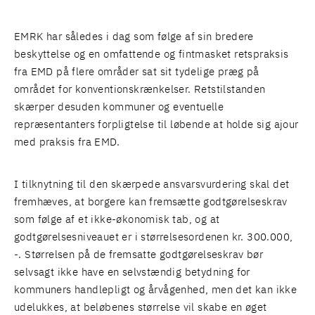
EMRK har således i dag som følge af sin bredere
beskyttelse og en omfattende og fintmasket retspraksis
fra EMD på flere områder sat sit tydelige præg på
området for konventionskrænkelser. Retstilstanden
skærper desuden kommuner og eventuelle
repræsentanters forpligtelse til løbende at holde sig ajour
med praksis fra EMD.
I tilknytning til den skærpede ansvarsvurdering skal det
fremhæves, at borgere kan fremsætte godtgørelseskrav
som følge af et ikke-økonomisk tab, og at
godtgørelsesniveauet er i størrelsesordenen kr. 300.000,
-. Størrelsen på de fremsatte godtgørelseskrav bør
selvsagt ikke have en selvstændig betydning for
kommuners handlepligt og årvågenhed, men det kan ikke
udelukkes, at beløbenes størrelse vil skabe en øget