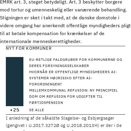
EMRK art. 3, steget betydeligt. Art. 3 beskytter borgere
mod tortur og umenneskelig eller vanærende behandling.
Stigningen er sket i takt med, at de danske domstole i
videre omgang har anerkendt offentlige myndigheders pligt
til at betale kompensation for krænkelser af de
internationale menneskerettigheder.
NYT FOR KOMMUNER
EU-RETLIGE FALDGRUBER FOR KOMMUNERNE OG
DERES FORSYNINGSSELSKABER
HVORNÅR ER OFFENTLIGE MYNDIGHEDERS AI-
SYSTEMER HØJRISIKO EFTER AI-
FORORDNINGEN?
MELLEMKOMMUNAL REFUSION: NY PRINCIPIEL
DOM OM REFUSION FOR UDGIFTER TIL
FØRTIDSPENSION
+25
SE ALLE
I anledning af de såkaldte Slagelse- og Esbjergsager
(gengivet i U.2017.3272Ø og U.2018.2013H) er der i de