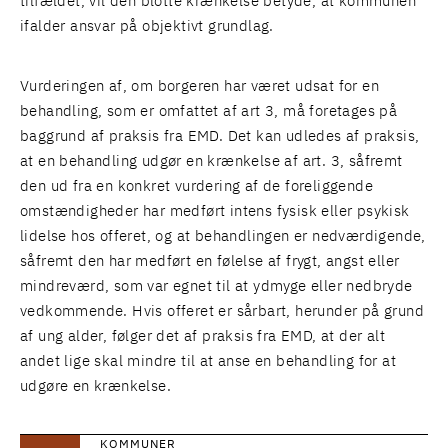
tilfældet, vil den blotte krænkelse betyde, at kommunen
ifalder ansvar på objektivt grundlag.
Vurderingen af, om borgeren har været udsat for en
behandling, som er omfattet af art 3, må foretages på
baggrund af praksis fra EMD. Det kan udledes af praksis,
at en behandling udgør en krænkelse af art. 3, såfremt
den ud fra en konkret vurdering af de foreliggende
omstændigheder har medført intens fysisk eller psykisk
lidelse hos offeret, og at behandlingen er nedværdigende,
såfremt den har medført en følelse af frygt, angst eller
mindreværd, som var egnet til at ydmyge eller nedbryde
vedkommende. Hvis offeret er sårbart, herunder på grund
af ung alder, følger det af praksis fra EMD, at der alt
andet lige skal mindre til at anse en behandling for at
udgøre en krænkelse.
KOMMUNER