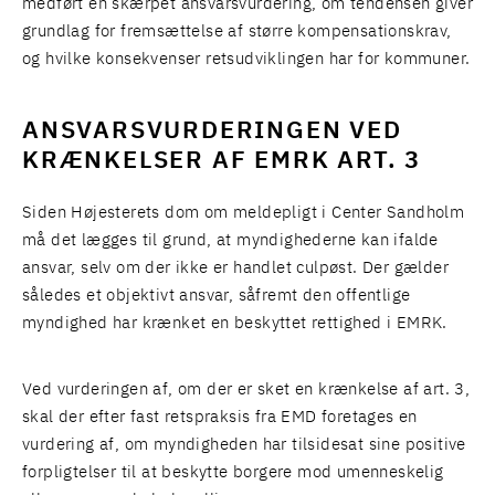
medført en skærpet ansvarsvurdering, om tendensen giver
grundlag for fremsættelse af større kompensationskrav,
og hvilke konsekvenser retsudviklingen har for kommuner.
ANSVARSVURDERINGEN VED
KRÆNKELSER AF EMRK ART. 3
Siden Højesterets dom om meldepligt i Center Sandholm
må det lægges til grund, at myndighederne kan ifalde
ansvar, selv om der ikke er handlet culpøst. Der gælder
således et objektivt ansvar, såfremt den offentlige
myndighed har krænket en beskyttet rettighed i EMRK.
Ved vurderingen af, om der er sket en krænkelse af art. 3,
skal der efter fast retspraksis fra EMD foretages en
vurdering af, om myndigheden har tilsidesat sine positive
forpligtelser til at beskytte borgere mod umenneskelig