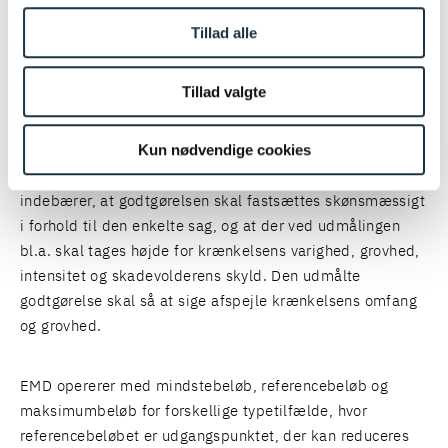
godtgørelse efter erstatningsansvarslovens bestemmelser
Tillad alle
samt krav om betaling af godtgørelse af et ikke-
økonomisk tab efter EMRK, såfremt betingelserne efter
Tillad valgte
begge retsgrundlag er opfyldte.
Kun nødvendige cookies
De nationale domstole skal ved udmålingen fastsætte
godtgørelsen i overensstemmelse med EMD’s praksis. Det
indebærer, at godtgørelsen skal fastsættes skønsmæssigt
i forhold til den enkelte sag, og at der ved udmålingen
bl.a. skal tages højde for krænkelsens varighed, grovhed,
intensitet og skadevolderens skyld. Den udmålte
godtgørelse skal så at sige afspejle krænkelsens omfang
og grovhed.
EMD opererer med mindstebeløb, referencebeløb og
maksimumbeløb for forskellige typetilfælde, hvor
referencebeløbet er udgangspunktet, der kan reduceres