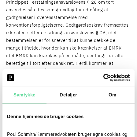
Princippet i
erstatningsansvarslovens § 26
om tort
anvendes således som grundlag for udmåling af
godtgørelser i overensstemmelse med
konventionsforpligtelserne. Godtgørelseskrav fremsættes
ikke alene efter erstatningsansvarslovens § 26, idet
bestemmelsen er for snæver til at kunne dække de
mange tilfælde, hvor der kan ske krænkelser af EMRK,
idet EMRK kan krænkes på en måde, der langt fra ville
berettige til tort efter dansk ret. Hertil kommer, at
godtgørelsen udmåles i et væsentligt lavere interval,
såfremt godtgørelsen alene udmåles efter
erstatningsansvarslovens § 26.
Samtykke
Detaljer
Om
Kompensation efter EMRK art. 13 kan bestå i erstatning
for et økonomisk tab eller godtgørelse af et ikke-
Denne hjemmeside bruger cookies
økonomisk tab.
Poul Schmith/Kammeradvokaten bruger egne cookies og