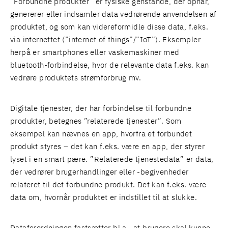
”Forbundne produkter” er fysiske genstande, der opnår,
genererer eller indsamler data vedrørende anvendelsen af
produktet, og som kan videreformidle disse data, f.eks.
via internettet (”internet of things”/”IoT”). Eksempler
herpå er smartphones eller vaskemaskiner med
bluetooth-forbindelse, hvor de relevante data f.eks. kan
vedrøre produktets strømforbrug mv.
Digitale tjenester, der har forbindelse til forbundne
produkter, betegnes ”relaterede tjenester”. Som
eksempel kan nævnes en app, hvorfra et forbundet
produkt styres – det kan f.eks. være en app, der styrer
lyset i en smart pære. ”Relaterede tjenestedata” er data,
der vedrører brugerhandlinger eller -begivenheder
relateret til det forbundne produkt. Det kan f.eks. være
data om, hvornår produktet er indstillet til at slukke.