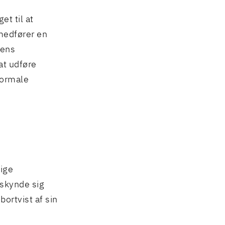
t til at
 medfører en
rens
at udføre
normale
ige
 skynde sig
ortvist af sin