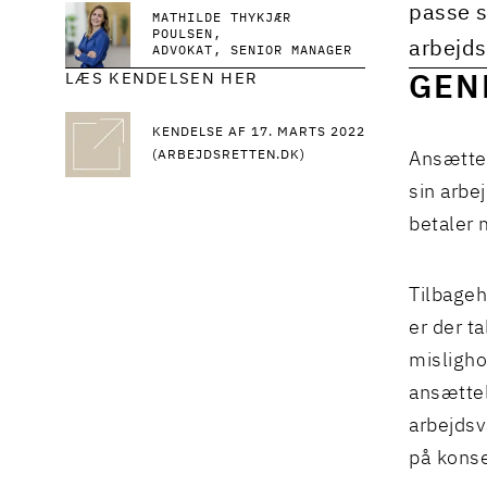
passe s
MATHILDE THYKJÆR
POULSEN
arbejds
ADVOKAT, SENIOR MANAGER
LÆS KENDELSEN HER
GEN
KENDELSE AF 17. MARTS 2022
(ARBEJDSRETTEN.DK)
Ansættel
sin arbe
betaler 
Tilbageh
er der t
misligho
ansættel
arbejds
på konse