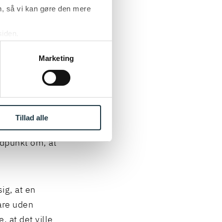
darbejder,
, så vi kan gøre den mere
at han i den
siden.
ke ’Om’.
Marketing
at
tter, eller at
t at forlange
 medarbejder.
Tillad alle
ning, og at
ndpunkt om, at
ig, at en
are uden
 at det ville