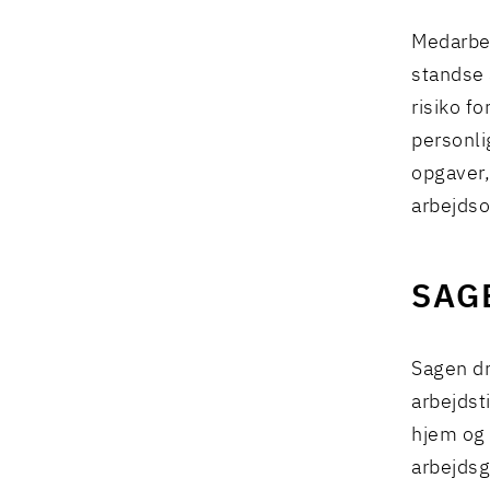
Medarbej
standse 
risiko f
personli
opgaver,
arbejds
SAG
Sagen dr
arbejdst
hjem og 
arbejdsg