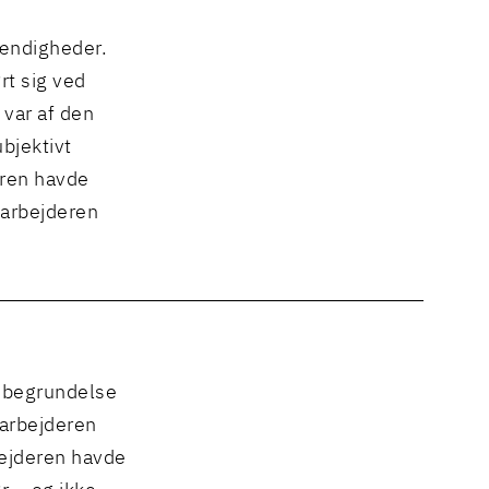
ændigheder.
rt sig ved
var af den
bjektivt
eren havde
darbejderen
s begrundelse
darbejderen
bejderen havde