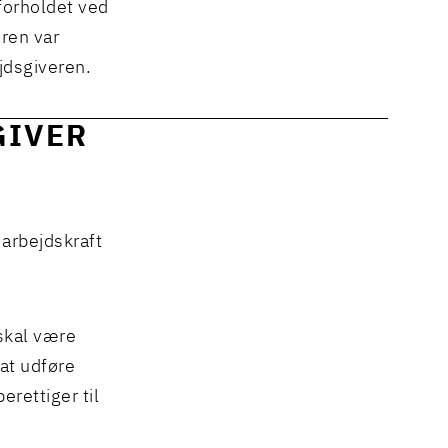
sforholdet ved
ren var
ejdsgiveren.
GIVER
 arbejdskraft
skal være
at udføre
erettiger til