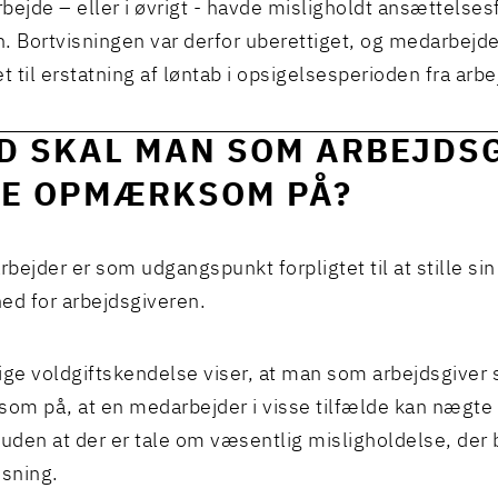
arbejde – eller i øvrigt - havde misligholdt ansættelse
. Bortvisningen var derfor uberettiget, og medarbejde
et til erstatning af løntab i opsigelsesperioden fra arb
D SKAL MAN SOM ARBEJDS
E OPMÆRKSOM PÅ?
bejder er som udgangspunkt forpligtet til at stille sin
ghed for arbejdsgiveren.
ige voldgiftskendelse viser, at man som arbejdsgiver 
m på, at en medarbejder i visse tilfælde kan nægte 
 uden at der er tale om væsentlig misligholdelse, der b
isning.