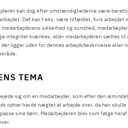
deren kan dog efter omstændighederne være berettige
arbejdet. Det kan f.eks. være tilfældet, hvis arbejdet
or medarbejderens sikkerhed og sundhed, medarbejde
ge integritet krænkes, eller medarbejderen sættes til 
 der ligger uden for dennes arbejdsbeskrivelse eller 
område.
ENS TEMA
ejede sig om en medarbejder, som efter den almindel
ids ophør havde nægtet at arbejde over, da han skulle
passe sine børn. Medarbejderen blev som følge heraf b
iver.