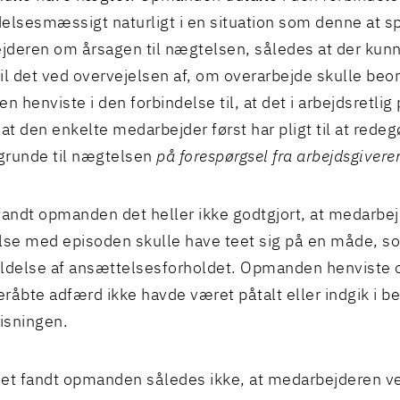
elsesmæssigt naturligt i en situation som denne at s
deren om årsagen til nægtelsen, således at der kun
il det ved overvejelsen af, om overarbejde skulle beo
 henviste i den forbindelse til, at det i arbejdsretlig 
 at den enkelte medarbejder først har pligt til at red
 grunde til nægtelsen
på forespørgsel fra arbejdsgivere
fandt opmanden det heller ikke godtgjort, at medarbej
lse med episoden skulle have teet sig på en måde, s
ldelse af ansættelsesforholdet. Opmanden henviste og
råbte adfærd ikke havde været påtalt eller indgik i 
visningen.
et fandt opmanden således ikke, at medarbejderen ved