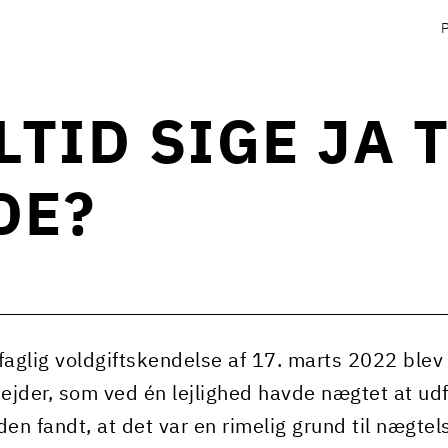
TID SIGE JA T
DE?
faglig voldgiftskendelse af 17. marts 2022 blev d
jder, som ved én lejlighed havde nægtet at udfø
n fandt, at det var en rimelig grund til nægte