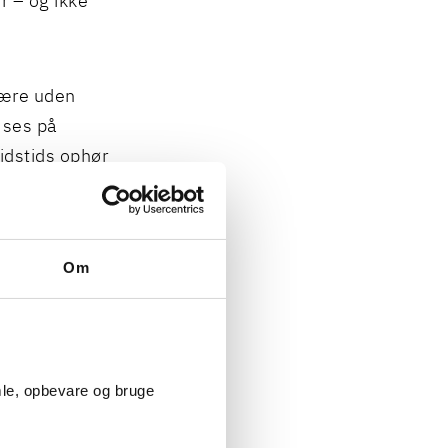
r – og ikke
være uden
 ses på
ejdstids ophør
udføre
Om
rbejdsretlig
ssige forhold,
at
de skulle
mle, opbevare og bruge
arbejde akut
rbindelse