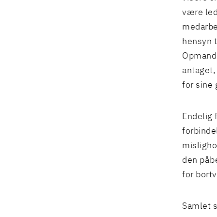
være led
medarbej
hensyn t
Opmanden
antaget,
for sine
Endelig 
forbinde
misligho
den påbe
for bort
Samlet s