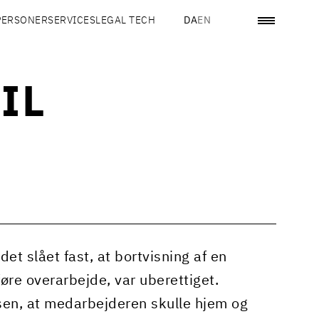
PERSONER
SERVICES
LEGAL TECH
DA
EN
IL
et slået fast, at bortvisning af en
re overarbejde, var uberettiget.
lsen, at medarbejderen skulle hjem og