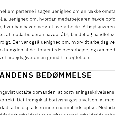
 mellem parterne i sagen uenighed om en række omst
bl.a. uenighed om, hvordan medarbejderen havde opfø
, hvor han havde nægtet overarbejde. Arbejdsgiveren 
se, at medarbejderen havde råbt, bandet og handlet su
digt. Der var også uenighed om, hvorvidt arbejdsgiv
m længden af det forventede overarbejde, og om me
vet arbejdsgiveren en grund til nægtelsen.
ANDENS BEDØMMELSE
ngsvist udtalte opmanden, at bortvisningsskrivelsen
korrekt. Det fremgik af bortvisningsskrivelsen, at me
rladt arbejdspladsen inden normal tids ophør. Medar