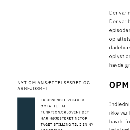
Der var
Der var 
episoden
opfattel
dadelvær
oplyst o
havde gi
NYT OM ANSÆTTELSESRET OG
OPM
ARBEJDSRET
ER UDSENDTE VIKARER
Indledni
OMFATTET AF
ikke
var 
FUNKTIONÆRLOVEN? DET
HAR HØJESTERET NETOP
havde fo
TAGET STILLING TIL I EN NY