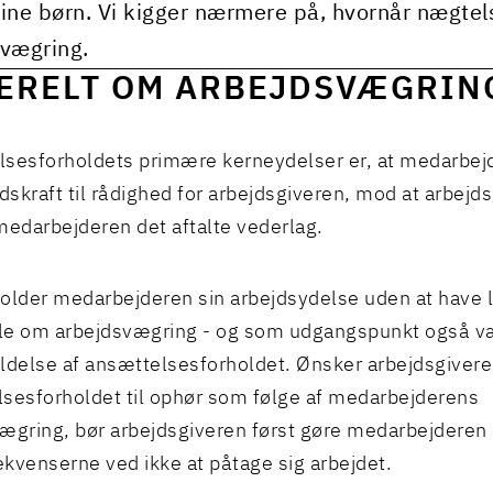
ine børn. Vi kigger nærmere på, hvornår nægtels
vægring.
ERELT OM ARBEJDSVÆGRIN
sesforholdets primære kerneydelser er, at medarbejd
jdskraft til rådighed for arbejdsgiveren, mod at arbejd
medarbejderen det aftalte vederlag.
older medarbejderen sin arbejdsydelse uden at have lo
ale om arbejdsvægring - og som udgangspunkt også v
ldelse af ansættelsesforholdet. Ønsker arbejdsgivere
sesforholdet til ophør som følge af medarbejderens
vægring, bør arbejdsgiveren først gøre medarbejder
kvenserne ved ikke at påtage sig arbejdet.