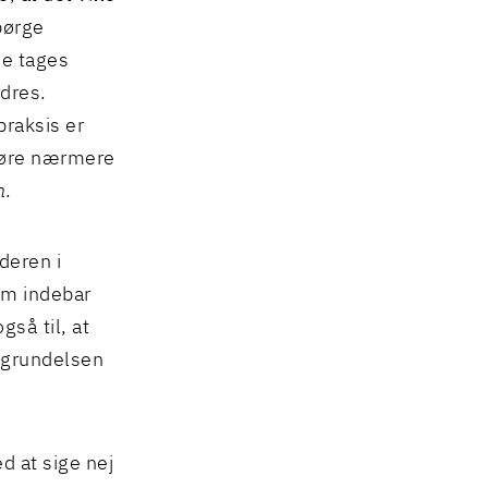
pørge
ne tages
rdres.
praksis er
egøre nærmere
n
.
deren i
om indebar
så til, at
begrundelsen
 at sige nej