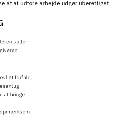
e af at udføre arbejde udgør uberettiget
G
eren stiller
sgiveren
vligt forfald,
æsentlig
n at bringe
en opmærksom