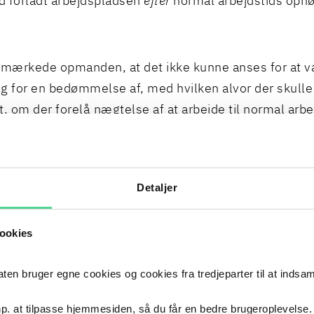
id forladt arbejdspladsen
efter
normal arbejdstids ophø
emærkede opmanden, at det ikke kunne anses for at 
g for en bedømmelse af, med hvilken alvor der skulle
t, om der forelå nægtelse af at arbejde til normal arb
gtelse af ved normal arbejdstids ophør at blive for at 
jde.
Detaljer
 udtalte endvidere, at en overarbejdsvægring efter a
kan være berette grundet i personlige eller familiemæ
ookies
 i børnepasning. Opmanden lagde herefter til grund, 
jderen den pågældende aften af familiemæssige grun
 bruger egne cookies og cookies fra tredjeparter til at indsa
passe sine børn og derfor ikke kunne påtage sig over
angivelse af varighed. Opmanden tillagde det i den fo
p. at tilpasse hjemmesiden, så du får en bedre brugeroplevelse.