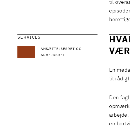
til over
episoden
berettig
SERVICES
HVA
VÆR
ANSÆTTELSESRET OG
ARBEJDSRET
En medar
til rådi
Den fagl
opmærkso
arbejde,
en bortv