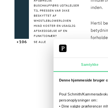
imidlert
AFGØRELSE
BUSCHAUFFØRS UDTALELSER
inden.
TIL PRESSEN VAR IKKE
BESKYTTET AF
WHISTLEBLOWERLOVEN
Hertil b
HVAD KOSTER EN USAGLIG
betydnin
AFSKEDIGELSE AF EN
FUNKTIONÆR?
forholde
+106
SE ALLE
eller næ
overarbe
Samtykke
Opmanden
praksis 
Denne hjemmeside bruger c
herunder
medarbe
Poul Schmith/Kammeradvokaten
hjem og 
personoplysninger om:
og uden 
• Dine valgte præferencer mh