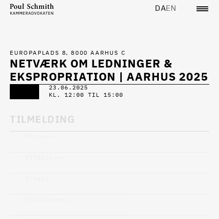
DA
EN
EUROPAPLADS 8, 8000 AARHUS C
NETVÆRK OM LEDNINGER &
EKSPROPRIATION | AARHUS 2025
23.06.2025
KL. 12:00 TIL 15:00
TILMELDING
Fornavn
*
Efternavn
*
E-mail
*
Mobilnummer