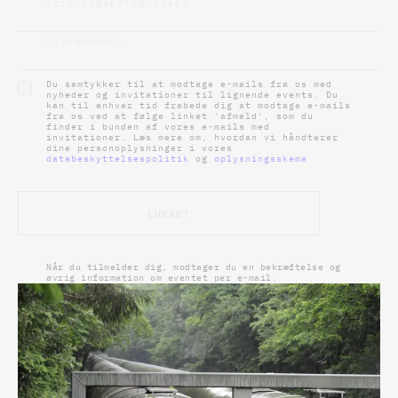
Stillingsbetegnelse
*
Virksomhed
*
Du samtykker til at modtage e-mails fra os med
nyheder og invitationer til lignende events. Du
kan til enhver tid frabede dig at modtage e-mails
fra os ved at følge linket 'afmeld', som du
finder i bunden af vores e-mails med
invitationer. Læs mere om, hvordan vi håndterer
dine personoplysninger i vores
databeskyttelsespolitik
og
oplysningsskema
LUKKET
Når du tilmelder dig, modtager du en bekræftelse og
øvrig information om eventet per e-mail.