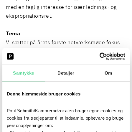
med en faglig interesse for især lednings- og
ekspropriationsret.
Tema
Vi sætter på årets første netværksmøde fokus
på erstatning for begrænset råden over arealer.
Herudover vil vi gennemgå nyere, interessant
praksis.
Samtykke
Detaljer
Om
NYT OM MILJØRET
HAR NABOER TIL KOMMUNALE VEJPROJEKTER
Denne hjemmeside bruger cookies
PARTSSTATUS?
NYT IE-DIREKTIV: KOMMUNERNE FÅR FLERE
SAGER OG SKÆRPEDE TILSYNSKRAV
Poul Schmith/Kammeradvokaten bruger egne cookies og
BRED RAMMEAFTALE MED KØBENHAVNS
cookies fra tredjeparter til at indsamle, opbevare og bruge
KOMMUNE
personoplysninger om:
+29
SE ALLE