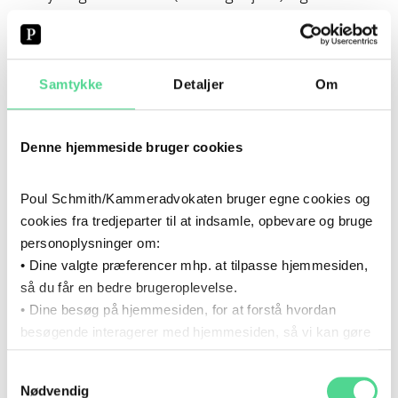
med en faglig interesse for især lednings- og
ekspropriationsret.
Samtykke
Detaljer
Om
Tema
Vi sætter på årets første netværksmøde fokus
Denne hjemmeside bruger cookies
på erstatning for begrænset råden over arealer.
Herudover vil vi gennemgå nyere, interessant
Poul Schmith/Kammeradvokaten bruger egne cookies og
praksis.
cookies fra tredjeparter til at indsamle, opbevare og bruge
personoplysninger om:
NYT OM MILJØRET
• Dine valgte præferencer mhp. at tilpasse hjemmesiden,
så du får en bedre brugeroplevelse.
HAR NABOER TIL KOMMUNALE VEJPROJEKTER
• Dine besøg på hjemmesiden, for at forstå hvordan
PARTSSTATUS?
NYT IE-DIREKTIV: KOMMUNERNE FÅR FLERE
besøgende interagerer med hjemmesiden, så vi kan gøre
SAGER OG SKÆRPEDE TILSYNSKRAV
den mere intuitiv.
BRED RAMMEAFTALE MED KØBENHAVNS
Samtykkevalg
Du kan til enhver tid tilbagekalde dit samtykke via det link,
KOMMUNE
Nødvendig