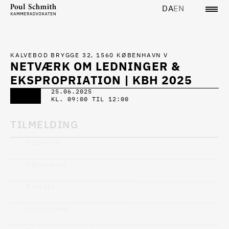
DA
EN
KALVEBOD BRYGGE 32, 1560 KØBENHAVN V
NETVÆRK OM LEDNINGER &
EKSPROPRIATION | KBH 2025
25.06.2025
KL. 09:00 TIL 12:00
TILMELDING
Fornavn
*
Efternavn
*
E-mail
*
Mobilnummer