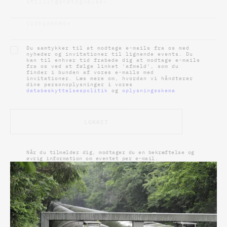
Stillingsbetegnelse
*
Virksomhed
*
Du samtykker til at modtage e-mails fra os med
nyheder og invitationer til lignende events. Du
kan til enhver tid frabede dig at modtage e-mails
fra os ved at følge linket 'afmeld', som du
finder i bunden af vores e-mails med
invitationer. Læs mere om, hvordan vi håndterer
dine personoplysninger i vores
databeskyttelsespolitik
og
oplysningsskema
LUKKET
Når du tilmelder dig, modtager du en bekræftelse og
øvrig information om eventet per e-mail.