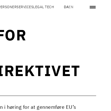
PERSONER
SERVICES
LEGAL TECH
DA
EN
FOR
IREKTIVET
en i høring for at gennemføre EU’s