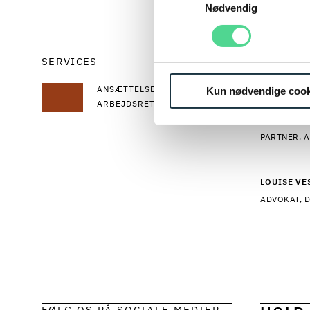
Læs mere om vores behandl
Nødvendig
Læs mer
SERVICES
SPE
Kun nødvendige cook
ANSÆTTELSESRET OG
ARBEJDSRET
JONAS BL
PARTNER, A
LOUISE V
ADVOKAT, 