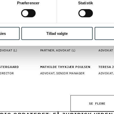
ing af personoplysninger her.
Præferencer
Statistik
e om vores rådgivning inden for
Ansættelsesret og ar
CIALISTER
ies
Tillad valgte
EGVAD JENSEN
MARIANNE LAGE
ANITA S
DVOKAT (L)
PARTNER, ADVOKAT (L)
ADVOKAT 
ESTERGAARD
MATHILDE THYKJÆR POULSEN
TERESA 
DIRECTOR
ADVOKAT, SENIOR MANAGER
ADVOKAT,
SE FLERE