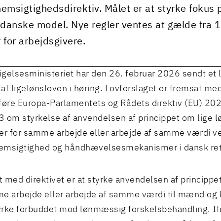
emsigtighedsdirektiv. Målet er at styrke fokus
 danske model. Nye regler ventes at gælde fra 1
 for arbejdsgivere.
gelsesministeriet har den 26. februar 2026 sendt et 
af ligelønsloven i høring. Lovforslaget er fremsat med
re Europa-Parlamentets og Rådets direktiv (EU) 202
 om styrkelse af anvendelsen af princippet om lige l
er for samme arbejde eller arbejde af samme værdi ve
emsigtighed og håndhævelsesmekanismer i dansk ret
 med direktivet er at styrke anvendelsen af princippe
e arbejde eller arbejde af samme værdi til mænd og 
tyrke forbuddet mod lønmæssig forskelsbehandling. If