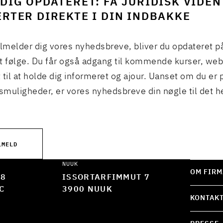
DIG OPDATERET: FÅ JURIDISK VIDEN
RTER DIREKTE I DIN INDBAKKE
ilmelder dig vores nyhedsbreve, bliver du opdateret p
t følge. Du får også adgang til kommende kurser, we
 til at holde dig informeret og ajour. Uanset om du er p
muligheder, er vores nyhedsbreve din nøgle til det h
LMELD
NUUK
OM FIRM
 8
ISSORTARFIMMUT 7
C
3900 NUUK
KONTAK