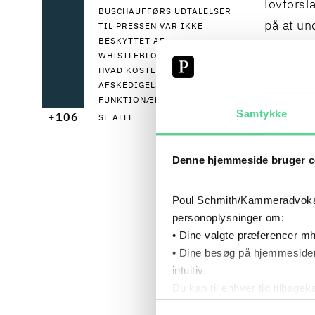
lovforsl
BUSCHAUFFØRS UDTALELSER
på at u
TIL PRESSEN VAR IKKE
BESKYTTET AF
WHISTLEBLOWERLOVEN
Implemen
HVAD KOSTER EN USAGLIG
AFSKEDIGELSE AF EN
lovforsl
FUNKTIONÆR?
lovforsl
Samtykke
+106
SE ALLE
1. janua
virksomhe
Denne hjemmeside bruger c
Poul Schmith/Kammeradvokaten
Det er u
personoplysninger om:
lovarbejd
• Dine valgte præferencer mh
rådgivni
• Dine besøg på hjemmesiden
intuitiv.
Du kan til enhver tid tilbage
Lovfors
Læs mere om brugen af cook
Samtykkevalg