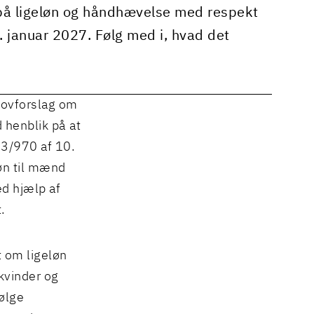
 på ligeløn og håndhævelse med respekt
. januar 2027. Følg med i, hvad det
lovforslag om
 henblik på at
3/970 af 10.
øn til mænd
d hjælp af
.
t om ligeløn
kvinder og
ølge