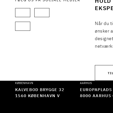
FØLG OS PÅ SOCIALE MEDIER
HOLD 
EKSPE
Når du t
ønsker a
designet
netværks
TI
KØBENHAVN
AARHUS
KALVEBOD BRYGGE 32
EUROPAPLADS
1560 KØBENHAVN V
8000 AARHUS 