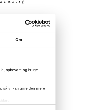
gørende vægt
rfor
rtid af
de i kraft den
Om
i, at danske
r.
mle, opbevare og bruge
vil få for
å med
sgivere.
, så vi kan gøre den mere
siden.
ke ’Om’.