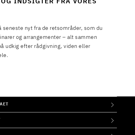
 OG INDSIGTER FRA VORES
å seneste nyt fra de retsområder, som du
binarer og arrangementer – alt sammen
å udkig efter rådgivning, viden eller
ele.
AET
T