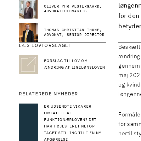
løngenn
OLIVER YHR VESTERGAARD
ADVOKATFULDMÆGTIG
for den
betyder
THOMAS CHRISTIAN THUNE
ADVOKAT, SENIOR DIRECTOR
LÆS LOVFORSLAGET
Beskæfti
ændring 
FORSLAG TIL LOV OM
gennemfø
ÆNDRING AF LIGELØNSLOVEN
maj 2023
og kvind
RELATEREDE NYHEDER
løngenn
ER UDSENDTE VIKARER
OMFATTET AF
Formålet
FUNKTIONÆRLOVEN? DET
for samm
HAR HØJESTERET NETOP
hertil s
TAGET STILLING TIL I EN NY
AFGØRELSE