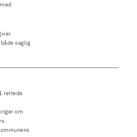
ermed
giver
 både saglig
1 rettede
ninger om
vs.
af kommunens