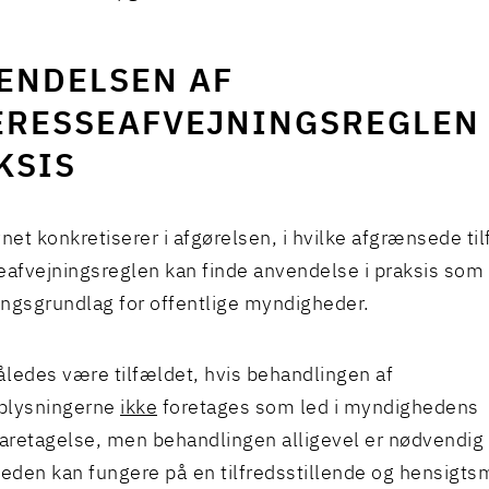
ENDELSEN AF
ERESSEAFVEJNINGSREGLEN 
KSIS
ynet konkretiserer i afgørelsen, i hvilke afgrænsede ti
eafvejningsreglen kan finde anvendelse i praksis som
ngsgrundlag for offentlige myndigheder.
således være tilfældet, hvis behandlingen af
plysningerne
ikke
foretages som led i myndighedens
retagelse, men behandlingen alligevel er nødvendig f
den kan fungere på en tilfredsstillende og hensigt