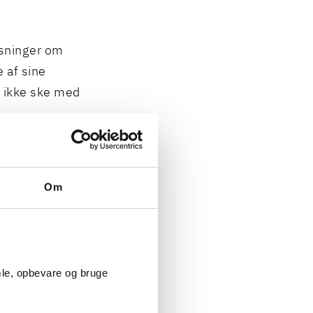
ysninger om
 af sine
 ikke ske med
som, uanset at
Om
tsat var
ndighed på en
sser.
mle, opbevare og bruge
plysningerne