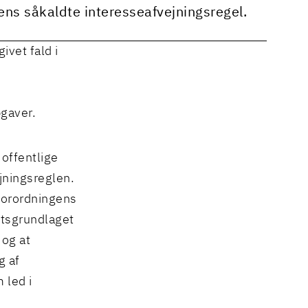
s såkaldte interesseafvejningsregel.
ivet fald i
m
gaver.
 offentlige
jningsreglen.
sforordningens
retsgrundlaget
 og at
g af
 led i