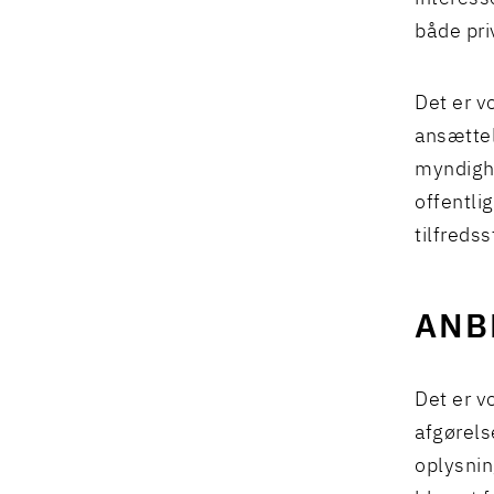
både pri
Det er v
ansættel
myndighe
offentli
tilfreds
ANB
Det er v
afgørels
oplysnin