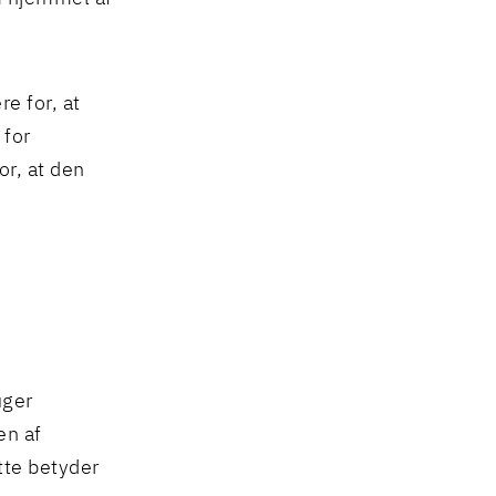
e for, at
 for
r, at den
uger
en af
tte betyder