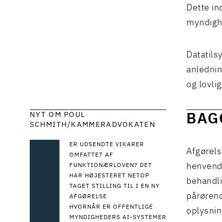
Dette in
myndigh
Datatils
anlednin
og lovli
NYT OM POUL
BAG
SCHMITH/KAMMERADVOKATEN
ER UDSENDTE VIKARER
Afgørels
OMFATTET AF
henvendel
FUNKTIONÆRLOVEN? DET
HAR HØJESTERET NETOP
behandl
TAGET STILLING TIL I EN NY
pårørend
AFGØRELSE
HVORNÅR ER OFFENTLIGE
oplysnin
MYNDIGHEDERS AI-SYSTEMER