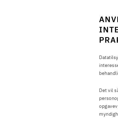
ANV
INT
PRA
Datatils
interess
behandli
Det vil 
persono
opgaveva
myndighe