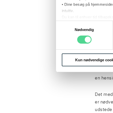
• Dine besøg på hjemmesiden
interess
intuitiv.
litra f.
Du kan til enhver tid tilbage
Læs mere om brugen af cook
Samtykkevalg
Læs mere om vores behandl
Nødvendig
KOM
Afgørels
de afgræ
Kun nødvendige cook
som ikk
relevant
en hensi
Det medf
er nødve
udstede 