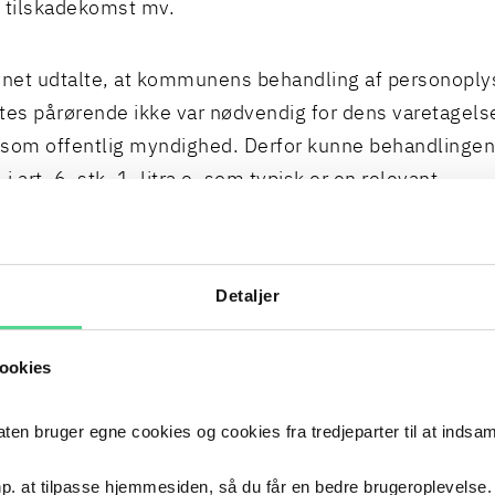
 tilskadekomst mv.
ynet udtalte, at kommunens behandling af personopl
tes pårørende ikke var nødvendig for dens varetagelse
som offentlig myndighed. Derfor kunne behandlingen
 art. 6, stk. 1, litra e, som typisk er en relevant
ingshjemmel for offentlige myndigheder.
dog tale om en lovlig og saglig behandlingssituation, 
Detaljer
 var nødvendig for kommunens opgavevaretagelse, for
ig for, at kommunen kunne fungere som offentlig my
ookies
smæssig måde og dermed varetage de ansattes intere
 bruger egne cookies og cookies fra tredjeparter til at indsa
ynet konkluderede derfor, at behandlingen af persono
p. at tilpasse hjemmesiden, så du får en bedre brugeroplevelse.
nsattes pårørende kunne ske med hjemmel i