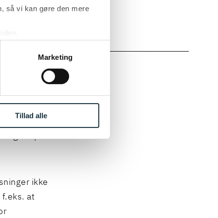
, så vi kan gøre den mere
kel 6, stk. 1,
siden.
ke ’Om’.
Marketing
anvendelse i
er opgaver,
Tillad alle
dog er
 fungere på
sninger ikke
f.eks. at
or