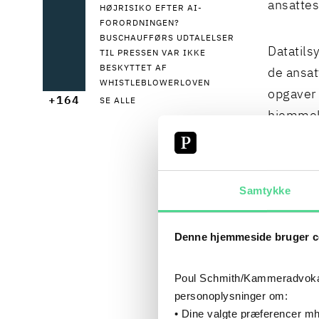
ansattes
HØJRISIKO EFTER AI-
FORORDNINGEN?
BUSCHAUFFØRS UDTALELSER
Datatils
TIL PRESSEN VAR IKKE
BESKYTTET AF
de ansat
WHISTLEBLOWERLOVEN
opgaver 
+164
SE ALLE
hjemmel i
behandl
Der var 
Samtykke
den ikke
nødvend
Denne hjemmeside bruger c
hensigt
Poul Schmith/Kammeradvokaten
Datatils
personoplysninger om:
• Dine valgte præferencer mh
om de a