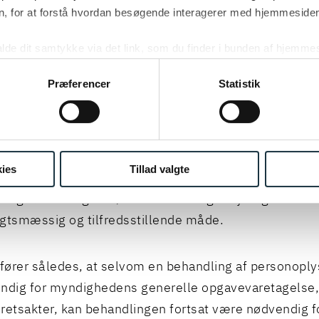
, for at forstå hvordan besøgende interagerer med hjemmesiden
eafvejningsreglen i databeskyttelsesforordningens arti
kalde dit samtykke via det link, som du finder i bunden af hjemme
ies i cookiepolitikken og i cookiedeklarationen ved at klik
ing af personoplysninger her.
Præferencer
Statistik
MENTAR
en illustrerer, at interesseafvejningsreglen kan finde 
nsede situationer, hvor offentlige myndigheder udfør
ies
Tillad valgte
e er nødvendige for myndighedsudøvelsen, men som 
e og nødvendige for, at den offentlige myndighed kan
gtsmæssig og tilfredsstillende måde.
ører således, at selvom en behandling af personoply
ndig for myndighedens generelle opgavevaretagelse, 
retsakter, kan behandlingen fortsat være nødvendig f