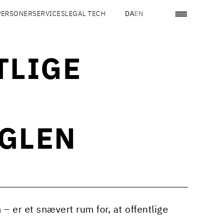
PERSONER
SERVICES
LEGAL TECH
DA
EN
TLIGE
GLEN
m – er et snævert rum for, at offentlige