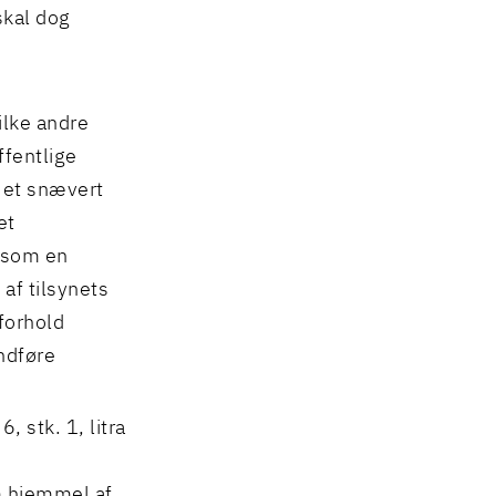
skal dog
ilke andre
ffentlige
l et snævert
et
 som en
af tilsynets
forhold
ndføre
, stk. 1, litra
m hjemmel af