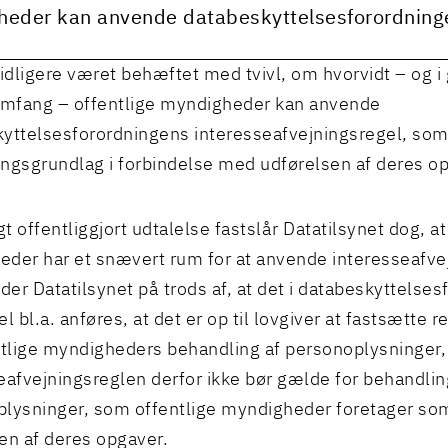
eder kan anvende databeskyttelsesforordningen
tidligere været behæftet med tvivl, om hvorvidt – og i g
omfang – offentlige myndigheder kan anvende
yttelsesforordningens interesseafvejningsregel, so
ngsgrundlag i forbindelse med udførelsen af deres op
gt offentliggjort udtalelse fastslår Datatilsynet dog, at
der har et snævert rum for at anvende interesseafve
nder Datatilsynet på trods af, at det i databeskyttelse
 bl.a. anføres, at det er op til lovgiver at fastsætte 
ntlige myndigheders behandling af personoplysninger,
eafvejningsreglen derfor ikke bør gælde for behandlin
lysninger, som offentlige myndigheder foretager som
en af deres opgaver.