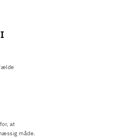
I
lfælde
or, at
smæssig måde.