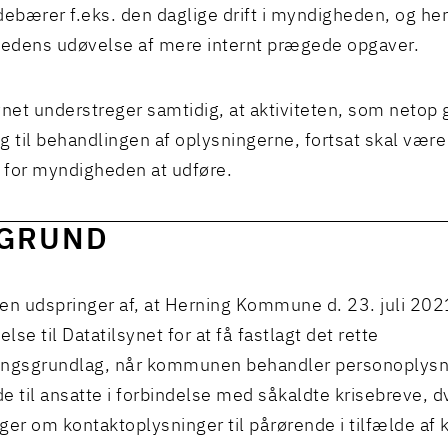
debærer f.eks. den daglige drift i myndigheden, og h
edens udøvelse af mere internt prægede opgaver.
ynet understreger samtidig, at aktiviteten, som netop 
g til behandlingen af oplysningerne, fortsat skal være
g for myndigheden at udføre.
GRUND
en udspringer af, at Herning Kommune d. 23. juli 202
se til Datatilsynet for at få fastlagt det rette
ingsgrundlag, når kommunen behandler personoplys
e til ansatte i forbindelse med såkaldte krisebreve, d
ger om kontaktoplysninger til pårørende i tilfælde 