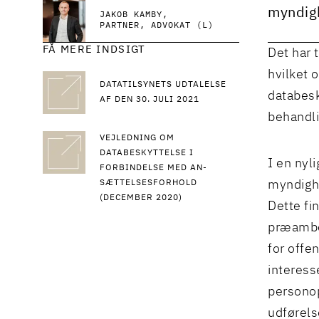
myndigh
JAKOB KAMBY
PARTNER, ADVOKAT (L)
FÅ MERE INDSIGT
Det har 
hvilket 
DATATILSYNETS UDTALELSE
databesk
AF DEN 30. JULI 2021
behandli
VEJLEDNING OM
DATABESKYTTELSE I
I en nyli
FORBINDELSE MED AN-
SÆTTELSESFORHOLD
myndighe
(DECEMBER 2020)
Dette fi
præambel
for offe
interess
personop
udførels