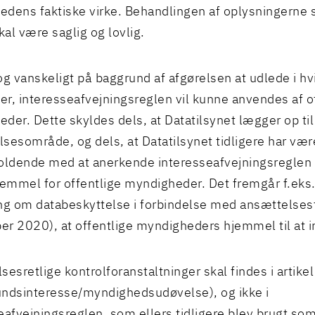
dens faktiske virke. Behandlingen af oplysningerne 
skal være saglig og lovlig.
og vanskeligt på baggrund af afgørelsen at udlede i hv
ner, interesseafvejningsreglen vil kunne anvendes af o
der. Dette skyldes dels, at Datatilsynet lægger op ti
sesområde, og dels, at Datatilsynet tidligere har vær
oldende med at anerkende interesseafvejningsreglen
jemmel for offentlige myndigheder. Det fremgår f.eks. 
ng om databeskyttelse i forbindelse med ansættelses
r 2020), at offentlige myndigheders hjemmel til at i
esretlige kontrolforanstaltninger skal findes i artikel 6
ndsinteresse/myndighedsudøvelse), og ikke i
eafvejningsreglen, som ellers tidligere blev brugt so