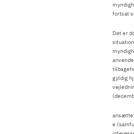
myndighe
fortsat 
Det er d
situatio
myndighe
anvendel
tilbageh
gyldig h
vejledni
(decembe
ansættels
e (samfu
interess