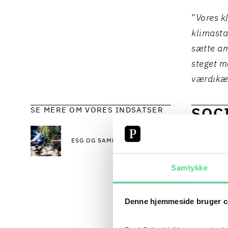
”
Vores k
klimastan
sætte am
steget m
værdikæd
SE MERE OM VORES INDSATSER
SOC
SAM
ESG OG SAMFUNDSANSVAR
Vi bygge
Samtykke
lige mul
trivsel 
Denne hjemmeside bruger c
målrette