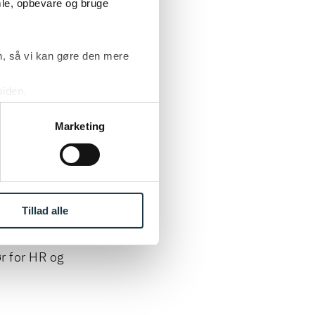
 vi det som
mle, opbevare og bruge
nnem
konkret
, så vi kan gøre den mere
siden.
ke ’Om’.
ersitet,
Marketing
 handler også
 bredest
vi er sat i
klusion og
Tillad alle
e løsninger af
g det rigtige
r for HR og