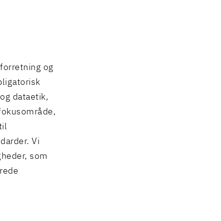
forretning og
ligatorisk
og dataetik,
k fokusområde,
il
darder. Vi
igheder, som
erede