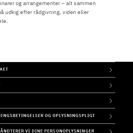
binarer og arrangementer – alt sammen
å udkig efter rådgivning, viden eller
ele.
AET
T
INGSBETINGELSER OG OPLYSNINGSPLIGT
ÅNDTERER VI DINE PERSONOPLYSNINGER