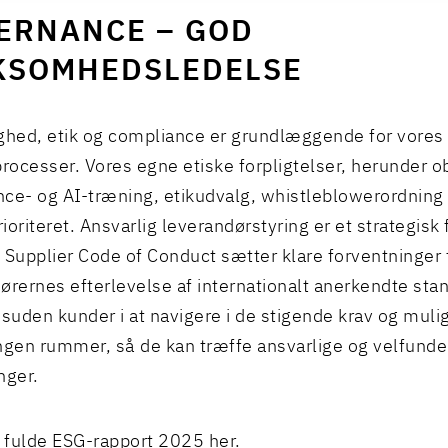
ERNANCE – GOD
KSOMHEDSLEDELSE
ghed, etik og compliance er grundlæggende for vores 
processer. Vores egne etiske forpligtelser, herunder ob
ce- og AI-træning, etikudvalg, whistleblowerordning 
prioriteret. Ansvarlig leverandørstyring er et strategis
 Supplier Code of Conduct sætter klare forventninger t
ørernes efterlevelse af internationalt anerkendte stan
esuden kunder i at navigere i de stigende krav og mul
ngen rummer, så de kan træffe ansvarlige og velfund
nger.
 fulde ESG-rapport 2025
her
.