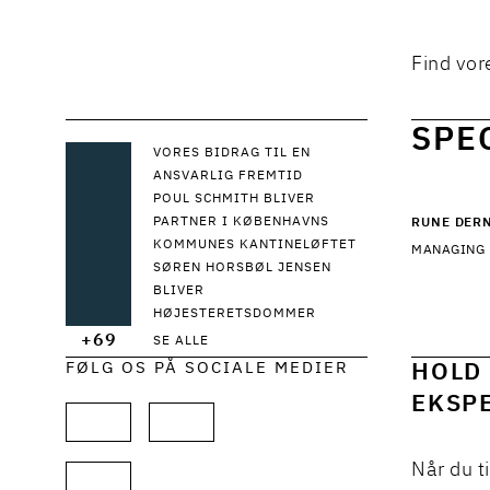
Find vor
SPE
VORES BIDRAG TIL EN
ANSVARLIG FREMTID
POUL SCHMITH BLIVER
PARTNER I KØBENHAVNS
RUNE DER
KOMMUNES KANTINELØFTET
MANAGING 
SØREN HORSBØL JENSEN
BLIVER
HØJESTERETSDOMMER
+69
SE ALLE
FØLG OS PÅ SOCIALE MEDIER
HOLD 
EKSPE
Når du t