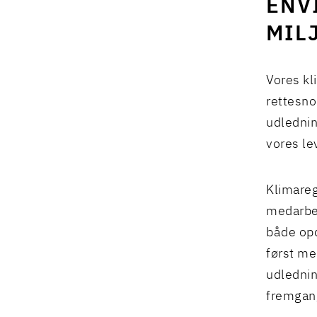
ENV
MIL
Vores kl
rettesno
udlednin
vores le
Klimareg
medarbej
både opd
først me
udlednin
fremgang