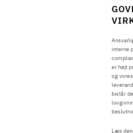
GOV
VIR
Ansvarli
interne 
complian
er højt 
og vores
leverand
bistår d
lovgivni
beslutni
Læs den