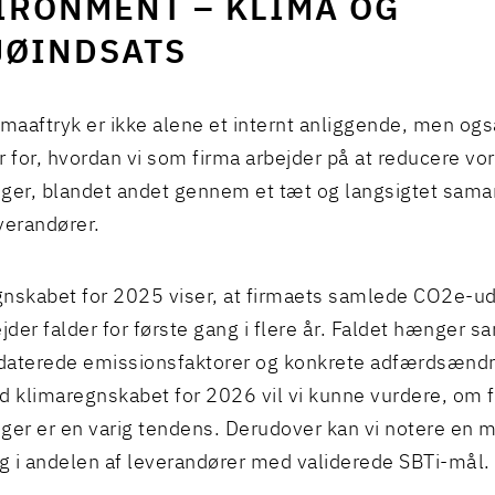
IRONMENT – KLIMA OG
JØINDSATS
imaaftryk er ikke alene et internt anliggende, men og
r for, hvordan vi som firma arbejder på at reducere vo
ger, blandet andet gennem et tæt og langsigtet sam
verandører.
nskabet for 2025 viser, at firmaets samlede CO2e-ud
der falder for første gang i flere år. Faldet hænger
aterede emissionsfaktorer og konkrete adfærdsændr
d klimaregnskabet for 2026 vil vi kunne vurdere, om f
ger er en varig tendens. Derudover kan vi notere en 
 i andelen af leverandører med validerede SBTi-mål.