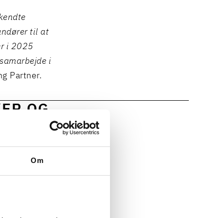
rkendte
ndører til at
er i 2025
 samarbejde i
ng Partner.
KER OG
ker skal have
Om
ttigheder og
ejdsliv og en
entudvikling