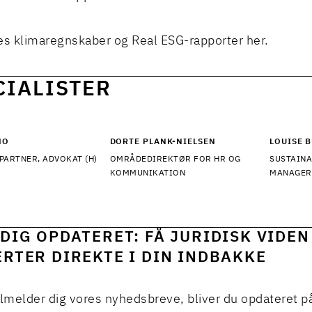
es klimaregnskaber og Real ESG-rapporter
her
.
CIALISTER
NO
DORTE PLANK-NIELSEN
LOUISE 
PARTNER, ADVOKAT (H)
OMRÅDEDIREKTØR FOR HR OG
SUSTAIN
KOMMUNIKATION
MANAGER
DIG OPDATERET: FÅ JURIDISK VIDEN
RTER DIREKTE I DIN INDBAKKE
ilmelder dig vores nyhedsbreve, bliver du opdateret p