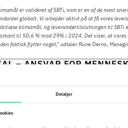
limamål er valideret af SBTi, som er en af de mest ane
darder globalt. Vi arbejder aktivt på at få vores levera
bitiøse klimamål, og leverandørtilslutningen til SBTi 
arkant til 50,6 % mod 29% i 2024. Det viser, at vores
en faktisk flytter noget
," udtaler Rune Derno, Managi
IAL – ANSVAR FOR MENNES
FUND
r på en grundlæggende overbevisning om, at mennes
Detaljer
igheder, når det gælder karriereveje, demokratiske re
i hverdagen. Det menneskelige perspektiv, et sundt arb
ookies
t, transparent og datadrevet indsats for diversitet, tal