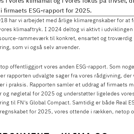
es i vores klimamål og i vores fokus på trivsel, d
i i firmaets ESG-rapport for 2025.
18 har vi arbejdet med årlige klimaregnskaber for at 
vores klimaaftryk. I 2024 deltog vi aktivt i udviklingen
source-rammeværk til konkret, ensartet og troværdig
ring, som vi også selv anvender.
etop offentliggjort vores anden ESG-rapport. Som noge
er rapporten udvalgte sager fra vores rådgivning, der 
der i praksis. Rapporten samler et uddrag af firmaets 
r og nøgletal for 2025 og understøtter ligeledes vores
ring til FN's Global Compact. Samtidig er både Real 
regnskabet for 2025, vores ottende i rækken, netop of