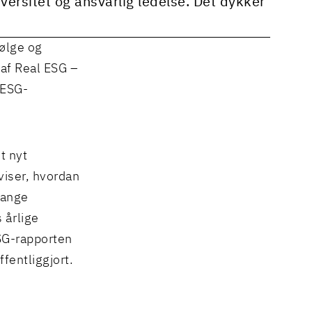
iversitet og ansvarlig ledelse. Det dykker
følge og
 af Real ESG –
 ESG-
t nyt
viser, hvordan
mange
 årlige
ESG-rapporten
fentliggjort.