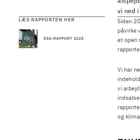
afspejl
vi ned 
LÆS RAPPORTEN HER
Siden 20
påvirke 
ESG-RAPPORT 2025
et open 
rapporte
Vi har n
indehold
vi arbej
indsatse
rapporte
og klima