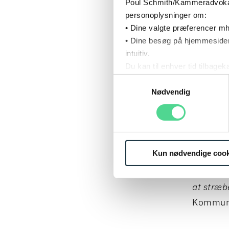
og ledel
Poul Schmith/Kammeradvokaten
personoplysninger om:
en forpl
• Dine valgte præferencer mh
partners
• Dine besøg på hjemmesiden
forskel 
intuitiv.
Du kan til enhver tid tilbage
Læs mere om brugen af cook
Samtykkevalg
”
Når vi 
Læs mere om vores behandl
Nødvendig
handler 
om at st
mulige ta
verden f
Kun nødvendige cook
diversite
højeste k
at stræbe
Kommuni