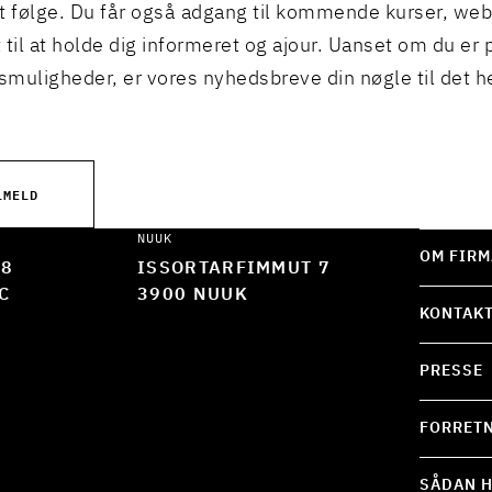
t følge. Du får også adgang til kommende kurser, we
 til at holde dig informeret og ajour. Uanset om du er p
muligheder, er vores nyhedsbreve din nøgle til det h
LMELD
NUUK
OM FIRM
 8
ISSORTARFIMMUT 7
C
3900 NUUK
KONTAK
PRESSE
FORRETN
SÅDAN H