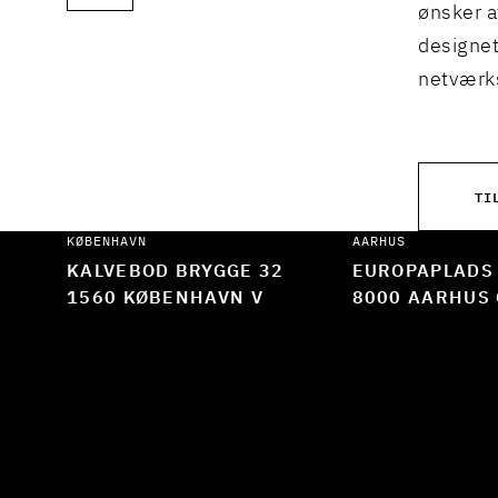
ønsker a
designet
netværks
TI
KØBENHAVN
AARHUS
KALVEBOD BRYGGE 32
EUROPAPLADS
1560 KØBENHAVN V
8000 AARHUS 