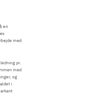
så en
res
arbejde med
ledning pr.
 sammen med
inger, og
aldet i
markant