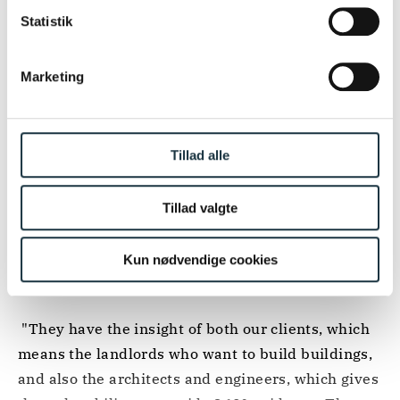
her.
2005
Statistik
2005
UDDANNELSE
LL.M., King's College London
Marketing
INTERNATIONALE RANKINGS
Tillad alle
Tillad valgte
Kun nødvendige cookies
LEGAL 500 REAL ESTATE & CONSTRUCTION 2026
LEADING PARTNER
 "They have the insight of both our clients, which 
means the landlords who want to build buildings, 
and also the architects and engineers, which gives 