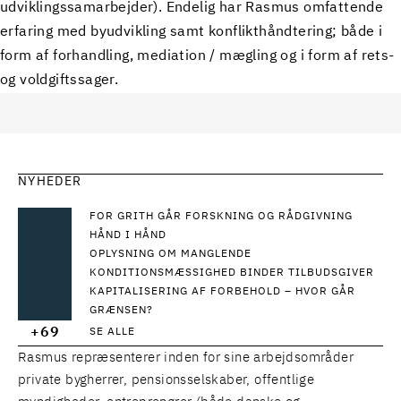
udviklingssamarbejder). Endelig har Rasmus omfattende
erfaring med byudvikling samt konflikthåndtering; både i
form af forhandling, mediation / mægling og i form af rets-
og voldgiftssager.
NYHEDER
FOR GRITH GÅR FORSKNING OG RÅDGIVNING
HÅND I HÅND
OPLYSNING OM MANGLENDE
KONDITIONSMÆSSIGHED BINDER TILBUDSGIVER
KAPITALISERING AF FORBEHOLD – HVOR GÅR
GRÆNSEN?
+69
SE ALLE
Rasmus repræsenterer inden for sine arbejdsområder
private bygherrer, pensionsselskaber, offentlige