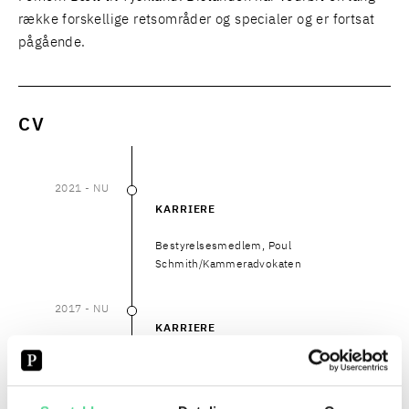
række forskellige retsområder og specialer og er fortsat
pågående.
CV
2021
- NU
2021
–
NU
KARRIERE
Bestyrelsesmedlem, Poul
Schmith/Kammeradvokaten
2017
- NU
2017
–
NU
KARRIERE
Teamleder for Entreprise