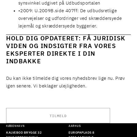
synsvinkel udgivet på Udbudsportalen
2009: U.2009B.side 407ff: De udbudsretlige
overvejelser og udfordringer ved skræddersyede
lejemål og skræddersyede byggerier.
HOLD DIG OPDATERET: FÅ JURIDISK
VIDEN OG INDSIGTER FRA VORES
EKSPERTER DIREKTE I DIN
INDBAKKE
Du kan ikke tilmelde dig vores nyhedsbrev lige nu. Prøv
igen senere. Vi beklager ulejligheden.
TILMELD
KØBENHAVN
AARHUS
KALVEBOD BRYGGE 32
EUROPAPLADS 8