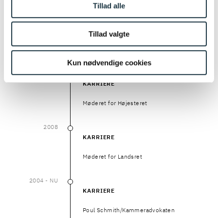
Tillad alle
2017
- NU
2017
–
NU
UDDANNELSE
Tillad valgte
Advokaternes Procedøruddannelse
Kun nødvendige cookies
2014
2014
KARRIERE
Møderet for Højesteret
2008
2008
KARRIERE
Møderet for Landsret
2004
- NU
2004
–
NU
KARRIERE
Poul Schmith/Kammeradvokaten