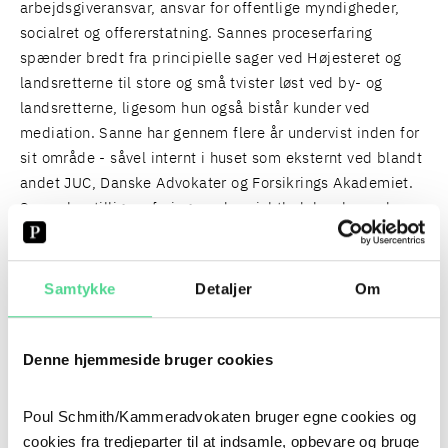
arbejdsgiveransvar, ansvar for offentlige myndigheder,
socialret og offererstatning. Sannes proceserfaring
spænder bredt fra principielle sager ved Højesteret og
landsretterne til store og små tvister løst ved by- og
landsretterne, ligesom hun også bistår kunder ved
mediation. Sanne har gennem flere år undervist inden for
sit område - såvel internt i huset som eksternt ved blandt
andet JUC, Danske Advokater og Forsikrings Akademiet.
Sanne har tillige erfaring med projektledelse, herunder
tilrettelæggelse og organisering af større projekter med
høj grad af løbende tilpasning til kundens behov.
Samtykke
Detaljer
Om
KOMMENDE EVENTS
FORVALTNINGSRETTENS DAG 2026
Denne hjemmeside bruger cookies
AI-UDDANNELSEN, FOUNDATION | OKTOBER
2026
Poul Schmith/Kammeradvokaten bruger egne cookies og
MASTERCLASS I FORVALTNINGSRET 2026
cookies fra tredjeparter til at indsamle, opbevare og bruge
+1
SE ALLE